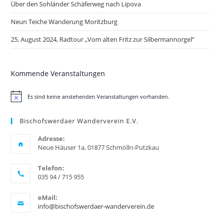
Über den Sohländer Schäferweg nach Lipova
Neun Teiche Wanderung Moritzburg
25. August 2024, Radtour „Vom alten Fritz zur Silbermannorgel“
Kommende Veranstaltungen
Es sind keine anstehenden Veranstaltungen vorhanden.
H
i
n
Bischofswerdaer Wanderverein E.V.
w
e
i
Adresse:
s
Neue Häuser 1a, 01877 Schmölln-Putzkau
Telefon:
035 94 / 715 955
eMail:
info@bischofswerdaer-wanderverein.de