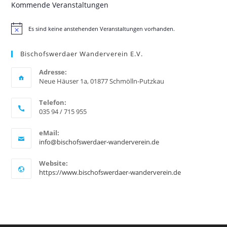
Kommende Veranstaltungen
Es sind keine anstehenden Veranstaltungen vorhanden.
H
i
n
Bischofswerdaer Wanderverein E.V.
w
e
i
Adresse:
s
Neue Häuser 1a, 01877 Schmölln-Putzkau
Telefon:
035 94 / 715 955
eMail:
info@bischofswerdaer-wanderverein.de
Website:
https://www.bischofswerdaer-wanderverein.de