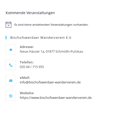
Kommende Veranstaltungen
Es sind keine anstehenden Veranstaltungen vorhanden.
H
i
n
Bischofswerdaer Wanderverein E.V.
w
e
i
Adresse:
s
Neue Häuser 1a, 01877 Schmölln-Putzkau
Telefon:
035 94 / 715 955
eMail:
info@bischofswerdaer-wanderverein.de
Website:
https://www.bischofswerdaer-wanderverein.de