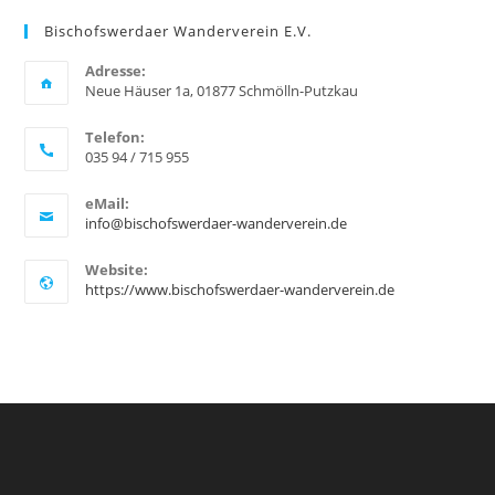
n
Bischofswerdaer Wanderverein E.V.
w
e
i
Adresse:
s
Neue Häuser 1a, 01877 Schmölln-Putzkau
Telefon:
035 94 / 715 955
eMail:
info@bischofswerdaer-wanderverein.de
Website:
https://www.bischofswerdaer-wanderverein.de