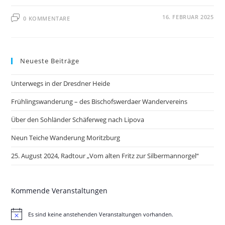
16. FEBRUAR 2025
0 KOMMENTARE
Neueste Beiträge
Unterwegs in der Dresdner Heide
Frühlingswanderung – des Bischofswerdaer Wandervereins
Über den Sohländer Schäferweg nach Lipova
Neun Teiche Wanderung Moritzburg
25. August 2024, Radtour „Vom alten Fritz zur Silbermannorgel“
Kommende Veranstaltungen
Es sind keine anstehenden Veranstaltungen vorhanden.
H
i