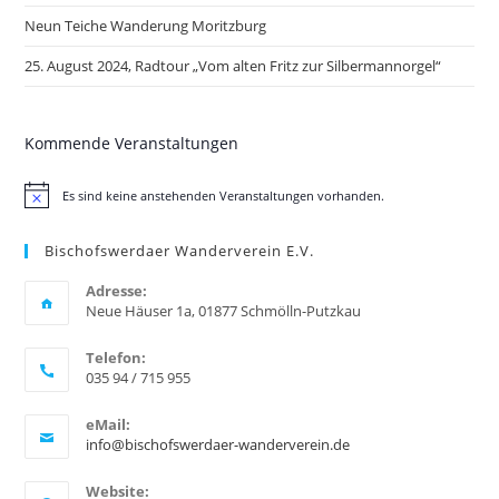
Neun Teiche Wanderung Moritzburg
25. August 2024, Radtour „Vom alten Fritz zur Silbermannorgel“
Kommende Veranstaltungen
Es sind keine anstehenden Veranstaltungen vorhanden.
H
i
n
Bischofswerdaer Wanderverein E.V.
w
e
i
Adresse:
s
Neue Häuser 1a, 01877 Schmölln-Putzkau
Telefon:
035 94 / 715 955
eMail:
info@bischofswerdaer-wanderverein.de
Website: